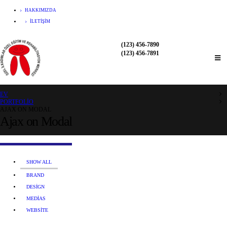
HAKKIMIZDA
İLETIŞIM
(123) 456-7890
(123) 456-7891
EV
PORTFOLIO
AJAX ON MODAL
Ajax on Modal
SHOW ALL
BRAND
DESIGN
MEDIAS
WEBSITE
Small Slider