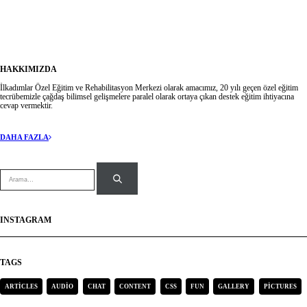
Takipte Kalın
HAKKIMIZDA
İlkadımlar Özel Eğitim ve Rehabilitasyon Merkezi olarak amacımız, 20 yılı geçen özel eğitim
tecrübemizle çağdaş bilimsel gelişmelere paralel olarak ortaya çıkan destek eğitim ihtiyacına
cevap vermektir.
DAHA FAZLA
INSTAGRAM
TAGS
ARTICLES
AUDIO
CHAT
CONTENT
CSS
FUN
GALLERY
PICTURES