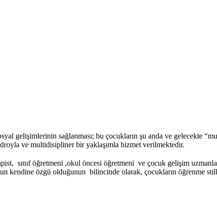
19
Yıllık Tecrübe
sosyal gelişimlerinin sağlanması; bu çocukların şu anda ve gelecekte “
droyla ve multidisipliner bir yaklaşımla hizmet verilmektedir.
apist, sınıf öğretmeni ,okul öncesi öğretmeni ve çocuk gelişim uzmanl
ğun kendine özgü olduğunun bilincinde olarak, çocukların öğrenme stiller