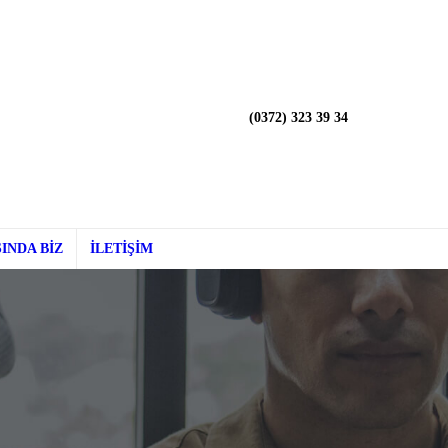
(0372) 323 39 34
INDA BİZ
İLETİŞİM