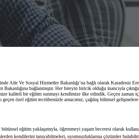
inde Aile Ve Sosyal Hizmetler Bakanlığı’na bağlı olarak Karadeniz Ere
m Bakanlığına bağlanmıştır. Her bireyin biricik olduğu inancıyla çıktığ
ize kaliteli bir eğitim sunmayı kendimize ilke edindik. Geçen zaman iç
geçen özel eğitim tecrübemizle amacımız, çağdaş bilimsel gelişmelere p
ak bütünsel eğitim yaklaşımıyla, öğrenmeyi yaşam beceresi olarak kullana
yönlerden kendilerini tanıyabilmeleri, uyumsuzluklarına çözümler bulabil