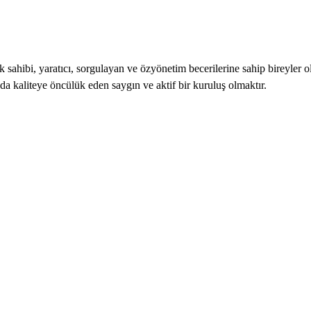
sahibi, yaratıcı, sorgulayan ve özyönetim becerilerine sahip bireyler ol
nda kaliteye öncülük eden saygın ve aktif bir kuruluş olmaktır.
3000
+
Mutlu Çocuk
100
+
Mutlu Aile