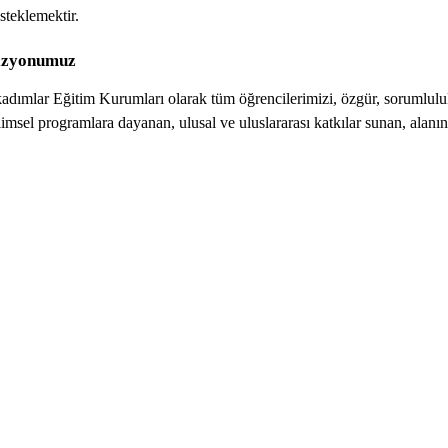
steklemektir.
izyonumuz
kadımlar Eğitim Kurumları olarak tüm öğrencilerimizi, özgür, sorumluluk 
limsel programlara dayanan, ulusal ve uluslararası katkılar sunan, alanı