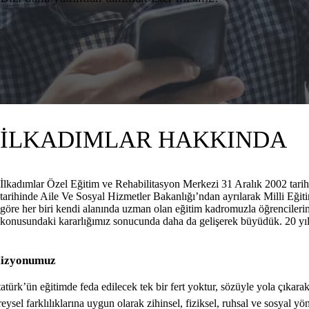
İLKADIMLAR HAKKINDA
İlkadımlar Özel Eğitim ve Rehabilitasyon Merkezi 31 Aralık 2002 tarih
tarihinde Aile Ve Sosyal Hizmetler Bakanlığı’ndan ayrılarak Milli Eğiti
göre her biri kendi alanında uzman olan eğitim kadromuzla öğrencilerim
konusundaki kararlığımız sonucunda daha da gelişerek büyüdük. 20 yılı 
izyonumuz
atürk’ün eğitimde feda edilecek tek bir fert yoktur, sözüyle yola çıkar
reysel farklılıklarına uygun olarak zihinsel, fiziksel, ruhsal ve sosyal 