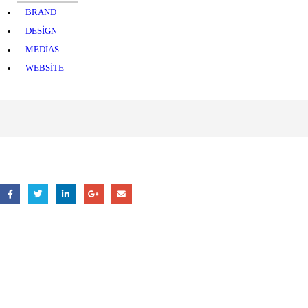
BRAND
DESIGN
MEDIAS
WEBSITE
Takipte Kalın