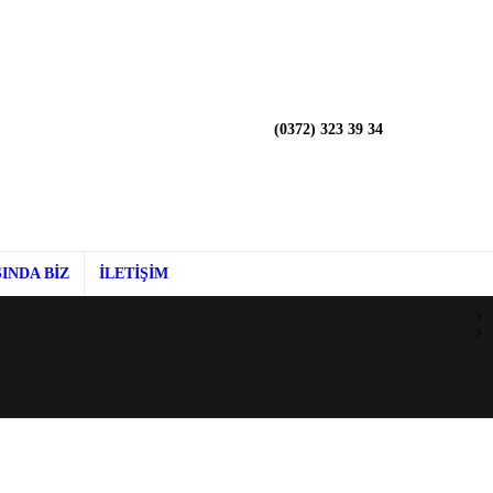
(0372) 323 39 34
INDA BİZ
İLETİŞİM