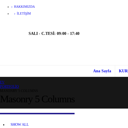
HAKKIMIZDA
İLETIŞIM
SALI - C.TESİ: 09:00 - 17:40
Ana Sayfa
KUR
EV
PORTFOLIO
MASONRY 5 COLUMNS
Masonry 5 Columns
SHOW ALL