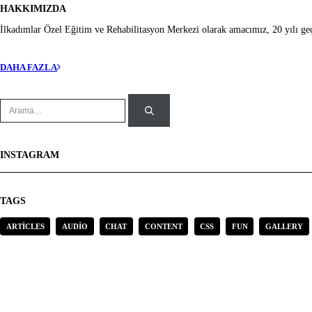
HAKKIMIZDA
İlkadımlar Özel Eğitim ve Rehabilitasyon Merkezi olarak amacımız, 20 yılı geçe
DAHA FAZLA
INSTAGRAM
TAGS
ARTICLES
AUDIO
CHAT
CONTENT
CSS
FUN
GALLERY