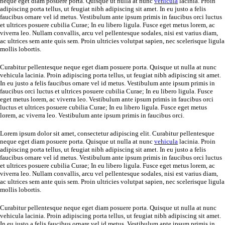
neque eget diam posuere porta. Quisque ut nulla at nunc
vehicula
lacinia. Proin
adipiscing porta tellus, ut feugiat nibh adipiscing sit amet. In eu justo a felis
faucibus ornare vel id metus. Vestibulum ante ipsum primis in faucibus orci luctus
et ultrices posuere cubilia Curae; In eu libero ligula. Fusce eget metus lorem, ac
viverra leo. Nullam convallis, arcu vel pellentesque sodales, nisi est varius diam,
ac ultrices sem ante quis sem. Proin ultricies volutpat sapien, nec scelerisque ligula
mollis lobortis.
Curabitur pellentesque neque eget diam posuere porta. Quisque ut nulla at nunc
vehicula lacinia. Proin adipiscing porta tellus, ut feugiat nibh adipiscing sit amet.
In eu justo a felis faucibus ornare vel id metus. Vestibulum ante ipsum primis in
faucibus orci luctus et ultrices posuere cubilia Curae; In eu libero ligula. Fusce
eget metus lorem, ac viverra leo. Vestibulum ante ipsum primis in faucibus orci
luctus et ultrices posuere cubilia Curae; In eu libero ligula. Fusce eget metus
lorem, ac viverra leo. Vestibulum ante ipsum primis in faucibus orci.
Lorem ipsum dolor sit amet, consectetur adipiscing elit. Curabitur pellentesque
neque eget diam posuere porta. Quisque ut nulla at nunc
vehicula
lacinia. Proin
adipiscing porta tellus, ut feugiat nibh adipiscing sit amet. In eu justo a felis
faucibus ornare vel id metus. Vestibulum ante ipsum primis in faucibus orci luctus
et ultrices posuere cubilia Curae; In eu libero ligula. Fusce eget metus lorem, ac
viverra leo. Nullam convallis, arcu vel pellentesque sodales, nisi est varius diam,
ac ultrices sem ante quis sem. Proin ultricies volutpat sapien, nec scelerisque ligula
mollis lobortis.
Curabitur pellentesque neque eget diam posuere porta. Quisque ut nulla at nunc
vehicula lacinia. Proin adipiscing porta tellus, ut feugiat nibh adipiscing sit amet.
In eu justo a felis faucibus ornare vel id metus. Vestibulum ante ipsum primis in