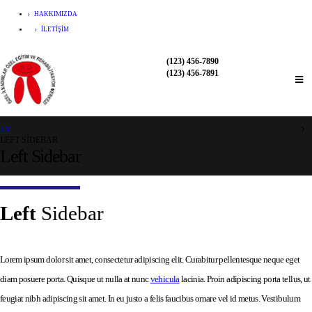
HAKKIMIZDA
İLETIŞIM
(123) 456-7890
(123) 456-7891
EV
LEFT SIDEBAR
Left Sidebar
Left
Sidebar
Lorem ipsum dolor sit amet, consectetur adipiscing elit. Curabitur pellentesque neque eget
diam posuere porta. Quisque ut nulla at nunc
vehicula
lacinia. Proin adipiscing porta tellus, ut
feugiat nibh adipiscing sit amet. In eu justo a felis faucibus ornare vel id metus. Vestibulum