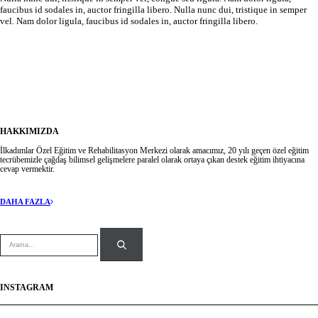
faucibus id sodales in, auctor fringilla libero. Nulla nunc dui, tristique in semper
vel. Nam dolor ligula, faucibus id sodales in, auctor fringilla libero.
Takipte Kalın
HAKKIMIZDA
İlkadımlar Özel Eğitim ve Rehabilitasyon Merkezi olarak amacımız, 20 yılı geçen özel eğitim
tecrübemizle çağdaş bilimsel gelişmelere paralel olarak ortaya çıkan destek eğitim ihtiyacına
cevap vermektir.
DAHA FAZLA
INSTAGRAM