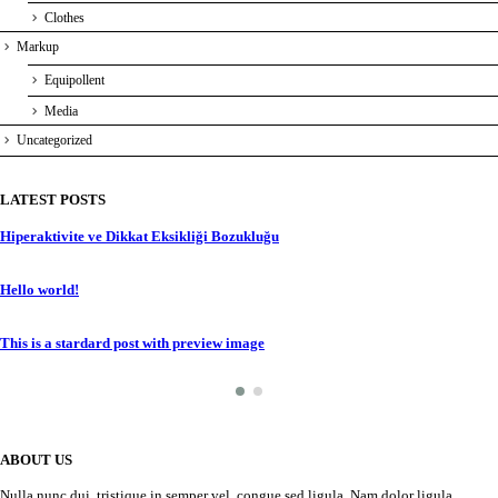
Clothes
Markup
Equipollent
Media
Uncategorized
LATEST POSTS
Hiperaktivite ve Dikkat Eksikliği Bozukluğu
Hello world!
This is a stardard post with preview image
ABOUT US
Nulla nunc dui, tristique in semper vel, congue sed ligula. Nam dolor ligula,