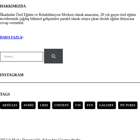
HAKKIMIZDA
İlkadımlar Özel Eğitim ve Rehabilitasyon Merkezi olarak amacımız, 20 yılı geçen özel eğitim
tecrübemizle çağdaş bilimsel gelişmelere paralel olarak ortaya çıkan destek eğitim ihtiyacına
cevap vermektir.
DAHA FAZLA
INSTAGRAM
TAGS
ARTICLES
AUDIO
CHAT
CONTENT
CSS
FUN
GALLERY
PICTURES
2012 © Marka Danışmanlık: Aykut Ates Creative Studio