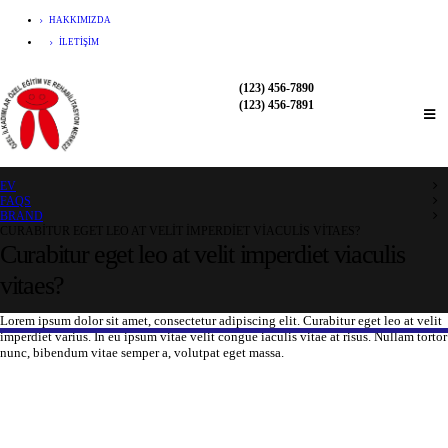
HAKKIMIZDA
İLETIŞIM
(123) 456-7890
(123) 456-7891
EV
FAQS
BRAND
CURABITUR EGET LEO AT VELIT IMPERDIET VIACULIS VITAES?
Curabitur eget leo at velit imperdiet viaculis
vitaes?
Lorem ipsum dolor sit amet, consectetur adipiscing elit. Curabitur eget leo at velit
imperdiet varius. In eu ipsum vitae velit congue iaculis vitae at risus. Nullam tortor
nunc, bibendum vitae semper a, volutpat eget massa.
Takipte Kalın