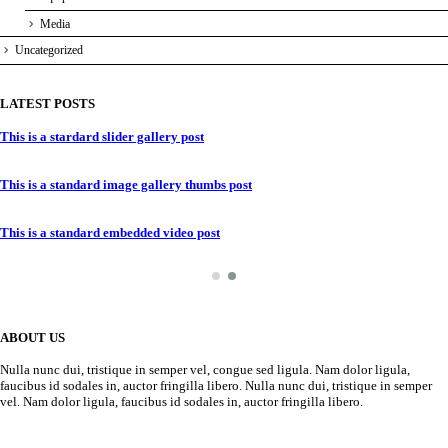
Media
Uncategorized
LATEST POSTS
This is a stardard slider gallery post
This is a standard image gallery thumbs post
This is a standard embedded video post
ABOUT US
Nulla nunc dui, tristique in semper vel, congue sed ligula. Nam dolor ligula,
faucibus id sodales in, auctor fringilla libero. Nulla nunc dui, tristique in semper
vel. Nam dolor ligula, faucibus id sodales in, auctor fringilla libero.