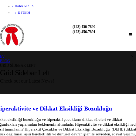
HAKKIMIZDA
İLETIŞIM
(123) 456-7890
(123) 456-7891
EV
BLOG
GRID SIDEBAR LEFT
Grid Sidebar Left
Check out our Latest News!
iperaktivite ve Dikkat Eksikliği Bozukluğu
kkat eksikliği bozukluğu ve hiperaktif çocukların dikkat süreleri ve dikkat
ğunlukları yaşlarından beklenenin altındadır. Hiperaktivite ve dikkat eksikliği ned
sıl tanımlanır? Hiperaktif Çocuklar ve Dikkat Eksikliği Bozukluğu (DEHB) dikka
buk dağılması, aşırı hareketlilik ve dürtüsel davranışlar ile seyreden, sosyal yaşamı,