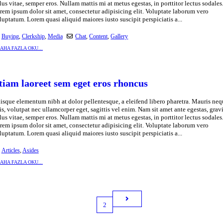
llus vitae, semper eros. Nullam mattis mi at metus egestas, in porttitor lectus sodales
rem ipsum dolor sit amet, consectetur adipisicing elit. Voluptate laborum vero
luptatum. Lorem quasi aliquid maiores iusto suscipit perspiciatis a...
Buying
,
Clerkship
,
Media
Chat
,
Content
,
Gallery
AHA FAZLA OKU...
tiam laoreet sem eget eros rhoncus
isque elementum nibh at dolor pellentesque, a eleifend libero pharetra. Mauris neq
lis, volutpat nec ullamcorper eget, sagittis vel enim. Nam sit amet ante egestas, grav
llus vitae, semper eros. Nullam mattis mi at metus egestas, in porttitor lectus sodales
rem ipsum dolor sit amet, consectetur adipisicing elit. Voluptate laborum vero
luptatum. Lorem quasi aliquid maiores iusto suscipit perspiciatis a...
Articles
,
Asides
AHA FAZLA OKU...
1
2