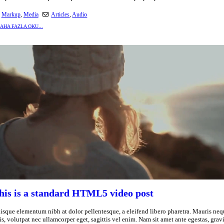
Markup
,
Media
Articles
,
Audio
AHA FAZLA OKU...
his is a standard HTML5 video post
isque elementum nibh at dolor pellentesque, a eleifend libero pharetra. Mauris neq
lis, volutpat nec ullamcorper eget, sagittis vel enim. Nam sit amet ante egestas, grav