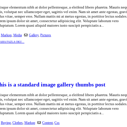
isque elementum nibh at dolor pellentesque, a eleifend libero pharetra. Mauris neq
lis, volutpat nec ullamcorper eget, sagittis vel enim. Nam sit amet ante egestas, grav
llus vitae, semper eros. Nullam mattis mi at metus egestas, in porttitor lectus sodales
rem ipsum dolor sit amet, consectetur adipisicing elit. Voluptate laborum vero
luptatum. Lorem quasi aliquid maiores iusto suscipit perspiciatis a...
Markup
,
Media
Gallery
,
Pictures
AHA FAZLA OKU...
his is a standard image gallery thumbs post
isque elementum nibh at dolor pellentesque, a eleifend libero pharetra. Mauris neq
lis, volutpat nec ullamcorper eget, sagittis vel enim. Nam sit amet ante egestas, grav
llus vitae, semper eros. Nullam mattis mi at metus egestas, in porttitor lectus sodales
rem ipsum dolor sit amet, consectetur adipisicing elit. Voluptate laborum vero
luptatum. Lorem quasi aliquid maiores iusto suscipit perspiciatis a...
Buying
,
Clothes
,
Markup
Content
,
Css