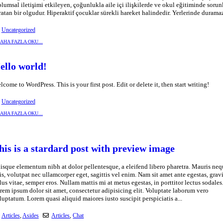
plumsal iletişimi etkileyen, çoğunlukla aile içi ilişkilerde ve okul eğitiminde sorun
ratan bir olgudur. Hiperaktif çocuklar sürekli hareket halindedir. Yerlerinde duramaz,
Uncategorized
AHA FAZLA OKU...
ello world!
lcome to WordPress. This is your first post. Edit or delete it, then start writing!
Uncategorized
AHA FAZLA OKU...
his is a stardard post with preview image
isque elementum nibh at dolor pellentesque, a eleifend libero pharetra. Mauris neq
lis, volutpat nec ullamcorper eget, sagittis vel enim. Nam sit amet ante egestas, grav
llus vitae, semper eros. Nullam mattis mi at metus egestas, in porttitor lectus sodales
rem ipsum dolor sit amet, consectetur adipisicing elit. Voluptate laborum vero
luptatum. Lorem quasi aliquid maiores iusto suscipit perspiciatis a...
Articles
,
Asides
Articles
,
Chat