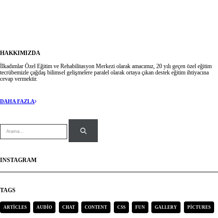
Takipte Kalın
HAKKIMIZDA
İlkadımlar Özel Eğitim ve Rehabilitasyon Merkezi olarak amacımız, 20 yılı geçen özel eğitim
tecrübemizle çağdaş bilimsel gelişmelere paralel olarak ortaya çıkan destek eğitim ihtiyacına
cevap vermektir.
DAHA FAZLA
INSTAGRAM
TAGS
ARTICLES
AUDIO
CHAT
CONTENT
CSS
FUN
GALLERY
PICTURES