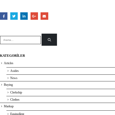
KATEGORILER
Articles
Asides
News
Buying
Clerkship
Clothes
Markup
Equipollent