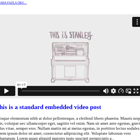
AHA FAZLA OKU...
his is a standard embedded video post
isque elementum nibh at dolor pellentesque, a eleifend libero pharetra. Mauris neq
lis, volutpat nec ullamcorper eget, sagittis vel enim. Nam sit amet ante egestas, grav
llus vitae, semper eros. Nullam mattis mi at metus egestas, in porttitor lectus sodales
rem ipsum dolor sit amet, consectetur adipisicing elit. Voluptate laborum vero
luptatum. Lorem quasi aliquid maiores iusto suscipit perspiciatis a...